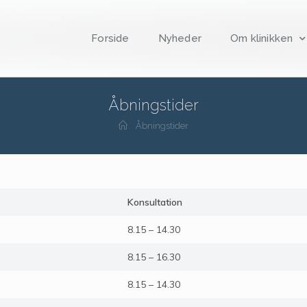
Forside
Nyheder
Om klinikken
Åbningstider
Åbningstider
Konsultation
8.15 – 14.30
8.15 – 16.30
8.15 – 14.30